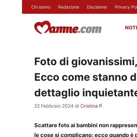
Vai
Chi siamo
Redazione
Disclaimer
Privacy Po
al
contenuto
NOTI
Foto di giovanissimi
Ecco come stanno da
dettaglio inquietant
22 Febbraio 2024
di
Cristina P.
Scattare foto ai bambini non rapprese
le cose si complicano: ecco quando è p