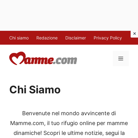
Vai
Chi siamo
Redazione
Disclaimer
Privacy Policy
al
contenuto
MENU
Chi Siamo
Benvenute nel mondo avvincente di
Mamme.com, il tuo rifugio online per mamme
dinamiche! Scopri le ultime notizie, segui la