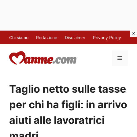
Vai
Chi siamo
Redazione
Disclaimer
Privacy Policy
al
contenuto
MENU
Taglio netto sulle tasse
per chi ha figli: in arrivo
aiuti alle lavoratrici
madri