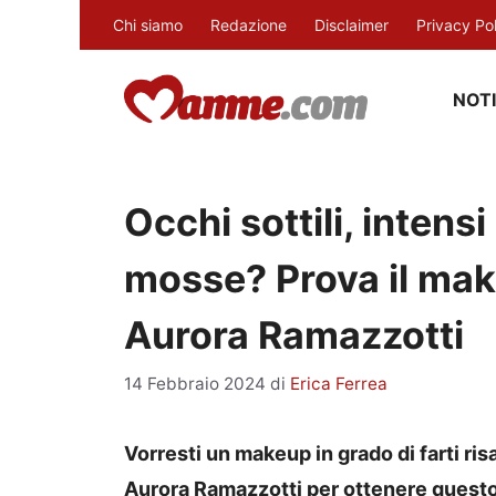
Vai
Chi siamo
Redazione
Disclaimer
Privacy Po
al
contenuto
NOTI
Occhi sottili, intens
mosse? Prova il mak
Aurora Ramazzotti
14 Febbraio 2024
di
Erica Ferrea
Vorresti un makeup in grado di farti ris
Aurora Ramazzotti per ottenere questo 