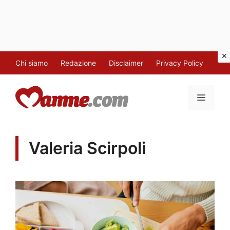
Vai
Chi siamo
Redazione
Disclaimer
Privacy Policy
al
contenuto
MENU
Valeria Scirpoli