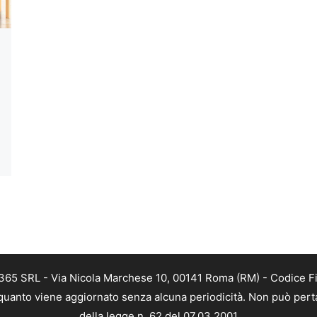
5 SRL - Via Nicola Marchese 10, 00141 Roma (RM) - Codice Fis
uanto viene aggiornato senza alcuna periodicità. Non può perta
della legge n. 62 del 07.03.2001