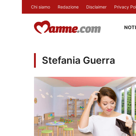
Vai
Chi siamo
Redazione
Disclaimer
Privacy Po
al
contenuto
NOTI
Stefania Guerra