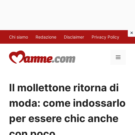
Vai
Chi siamo
Redazione
Disclaimer
Privacy Policy
al
contenuto
MENU
Il mollettone ritorna di
moda: come indossarlo
per essere chic anche
con poco