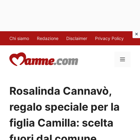
Vai
Chi siamo
Redazione
Disclaimer
Privacy Policy
al
contenuto
MENU
Rosalinda Cannavò,
regalo speciale per la
figlia Camilla: scelta
fuori dal comune