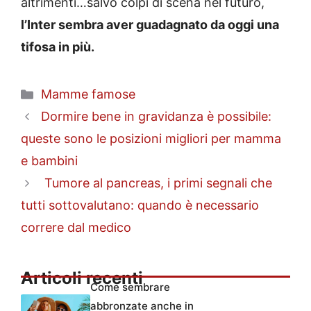
altrimenti…salvo colpi di scena nel futuro,
l’Inter sembra aver guadagnato da oggi una
tifosa in più.
Categorie
Mamme famose
Dormire bene in gravidanza è possibile:
queste sono le posizioni migliori per mamma
e bambini
Tumore al pancreas, i primi segnali che
tutti sottovalutano: quando è necessario
correre dal medico
Articoli recenti
Come sembrare
abbronzate anche in