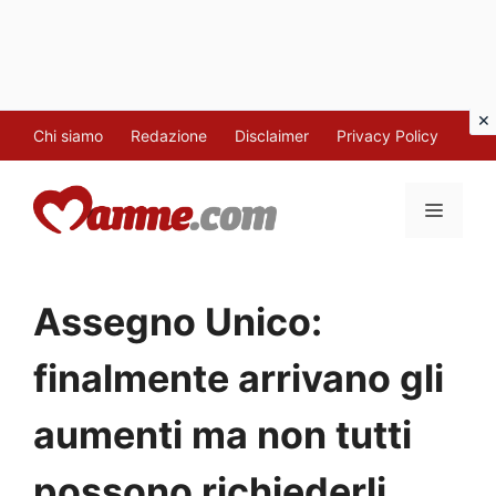
Vai
Chi siamo
Redazione
Disclaimer
Privacy Policy
al
contenuto
MENU
Assegno Unico:
finalmente arrivano gli
aumenti ma non tutti
possono richiederli