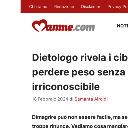
Vai
Chi siamo
Redazione
Disclaimer
Privacy Po
al
contenuto
NOTI
Dietologo rivela i ci
perdere peso senza 
irriconoscibile
18 Febbraio 2024
di
Samanta Airoldi
Dimagrire può non essere facile, ma se 
troppe rinunce. Vediamo cosa mangiar