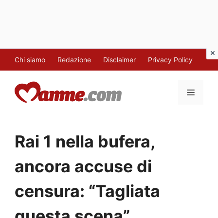
Vai
Chi siamo
Redazione
Disclaimer
Privacy Policy
al
contenuto
MENU
Rai 1 nella bufera,
ancora accuse di
censura: “Tagliata
questa scena”