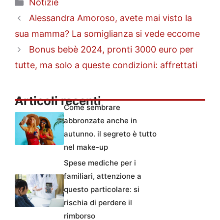
Categorie
Notizie
Alessandra Amoroso, avete mai visto la
sua mamma? La somiglianza si vede eccome
Bonus bebè 2024, pronti 3000 euro per
tutte, ma solo a queste condizioni: affrettati
Articoli recenti
Come sembrare
abbronzate anche in
autunno. il segreto è tutto
nel make-up
Spese mediche per i
familiari, attenzione a
questo particolare: si
rischia di perdere il
rimborso